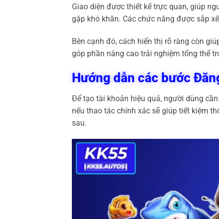
Giao diện được thiết kế trực quan, giúp 
gặp khó khăn. Các chức năng được sắp xếp h
Bên cạnh đó, cách hiển thị rõ ràng còn giúp
góp phần nâng cao trải nghiệm tổng thể tro
Hướng dẫn các bước Đăn
Để tạo tài khoản hiệu quả, người dùng cần
nếu thao tác chính xác sẽ giúp tiết kiệm th
sau.