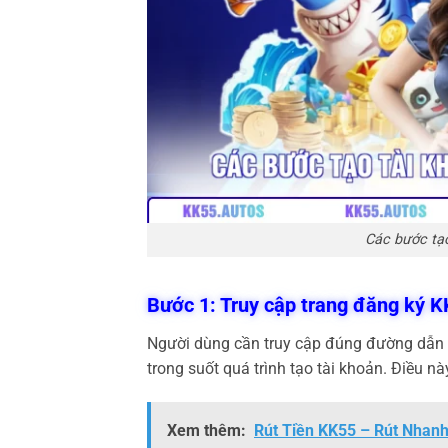
Các bước tạo
Bước 1: Truy cập trang đăng ký K
Người dùng cần truy cập đúng đường dẫn 
trong suốt quá trình tạo tài khoản. Điều n
Xem thêm:
Rút Tiền KK55 – Rút Nhanh