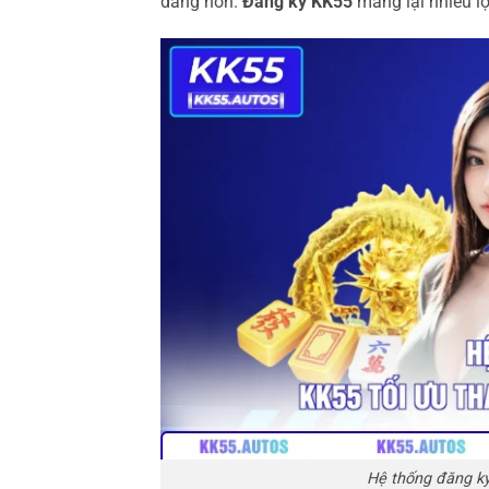
dàng hơn.
Đăng ký KK55
mang lại nhiều lợ
Hệ thống đăng ký