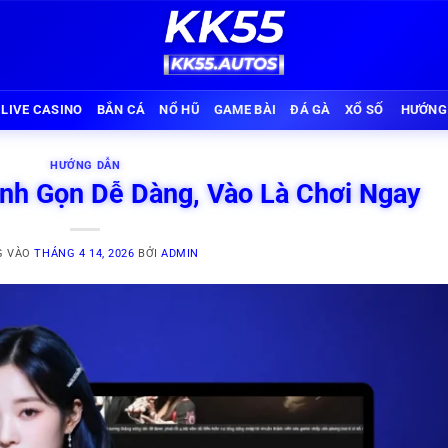
LIVE CASINO
BẮN CÁ
NỔ HŨ
GAME BÀI
ĐÁ GÀ
XỔ SỐ
HƯỚNG
HƯỚNG DẪN
nh Gọn Dễ Dàng, Vào Là Chơi Ngay
G VÀO
THÁNG 4 14, 2026
BỞI
ADMIN