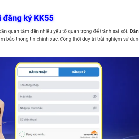
i đăng ký KK55
 cần quan tâm đến nhiều yếu tố quan trọng để tránh sai sót.
Đăn
m bảo thông tin chính xác, đồng thời duy trì trải nghiệm sử dụn