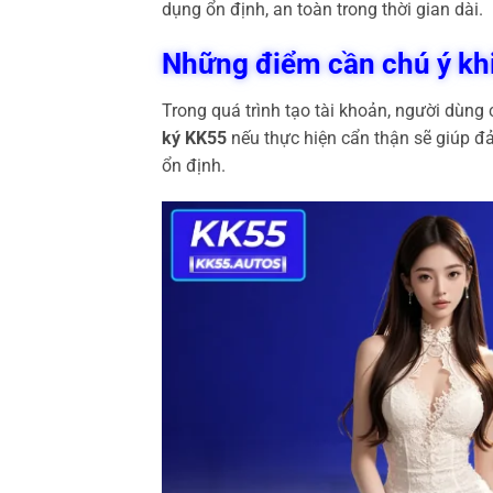
dụng ổn định, an toàn trong thời gian dài.
Những điểm cần chú ý kh
Trong quá trình tạo tài khoản, người dùng
ký KK55
nếu thực hiện cẩn thận sẽ giúp đả
ổn định.