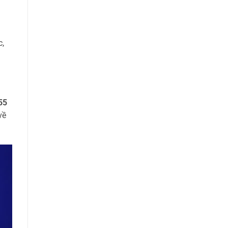
c,
55
về